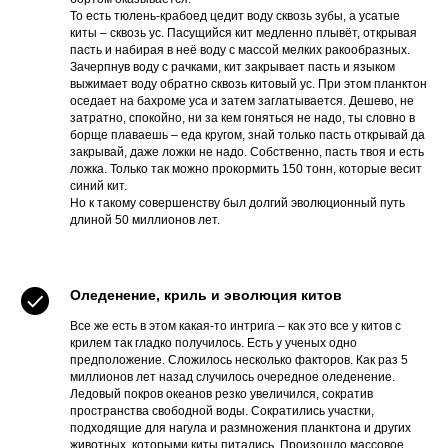
То есть тюлень-крабоед цедит воду сквозь зубы, а усатые
киты – сквозь ус. Пасущийся кит медленно плывёт, открывая
пасть и набирая в неё воду с массой мелких ракообразных.
Зачерпнув воду с рачками, кит закрывает пасть и языком
выжимает воду обратно сквозь китовый ус. При этом планктон
оседает на бахроме уса и затем заглатывается. Дешево, не
затратно, спокойно, ни за кем гоняться не надо, ты словно в
борще плаваешь – еда кругом, знай только пасть открывай да
закрывай, даже ложки не надо. Собственно, пасть твоя и есть
ложка. Только так можно прокормить 150 тонн, которые весит
синий кит.
Но к такому совершенству был долгий эволюционный путь
длиной 50 миллионов лет.
Оледенение, криль и эволюция китов
Все же есть в этом какая-то интрига – как это все у китов с
крилем так гладко получилось. Есть у ученых одно
предположение. Сложилось несколько факторов. Как раз 5
миллионов лет назад случилось очередное оледенение.
Ледовый покров океанов резко увеличился, сократив
пространства свободной воды. Сократились участки,
подходящие для нагула и размножения планктона и других
животных, которыми киты питались. Произошло массовое