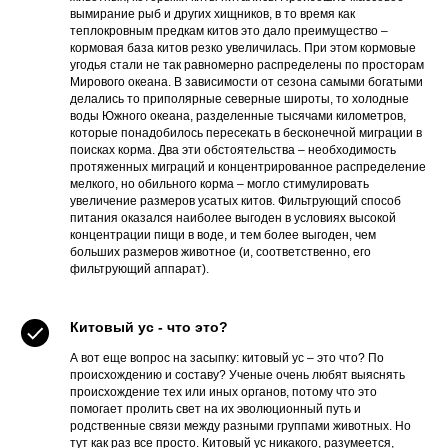
вымирание рыб и других хищников, в то время как
теплокровным предкам китов это дало преимущество –
кормовая база китов резко увеличилась. При этом кормовые
угодья стали не так равномерно распределены по просторам
Мирового океана. В зависимости от сезона самыми богатыми
делались то приполярные северные широты, то холодные
воды Южного океана, разделенные тысячами километров,
которые понадобилось пересекать в бесконечной миграции в
поисках корма. Два эти обстоятельства – необходимость
протяженных миграций и концентрированное распределение
мелкого, но обильного корма – могло стимулировать
увеличение размеров усатых китов. Фильтрующий способ
питания оказался наиболее выгоден в условиях высокой
концентрации пищи в воде, и тем более выгоден, чем
больших размеров животное (и, соответственно, его
фильтрующий аппарат).
Китовый ус - что это?
А вот еще вопрос на засыпку: китовый ус – это что? По
происхождению и составу? Ученые очень любят выяснять
происхождение тех или иных органов, потому что это
помогает пролить свет на их эволюционный путь и
родственные связи между разными группами животных. Но
тут как раз все просто. Китовый ус никакого, разумеется,