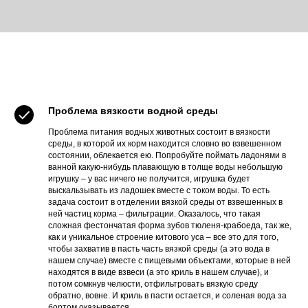
Проблема вязкости водной среды
Проблема питания водных животных состоит в вязкости
среды, в которой их корм находится словно во взвешенном
состоянии, облекается ею. Попробуйте поймать ладонями в
ванной какую-нибудь плавающую в толще воды небольшую
игрушку – у вас ничего не получится, игрушка будет
выскальзывать из ладошек вместе с током воды. То есть
задача состоит в отделении вязкой среды от взвешенных в
ней частиц корма – фильтрации. Оказалось, что такая
сложная фестончатая форма зубов тюленя-крабоеда, так же,
как и уникальное строение китового уса – все это для того,
чтобы захватив в пасть часть вязкой среды (а это вода в
нашем случае) вместе с пищевыми объектами, которые в ней
находятся в виде взвеси (а это криль в нашем случае), и
потом сомкнув челюсти, отфильтровать вязкую среду
обратно, вовне. И криль в пасти остается, и соленая вода за
бортом оказывается.