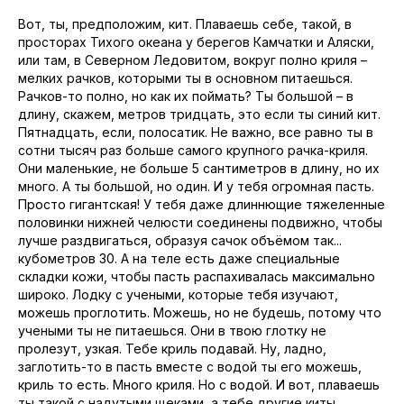
Вот, ты, предположим, кит. Плаваешь себе, такой, в
просторах Тихого океана у берегов Камчатки и Аляски,
или там, в Северном Ледовитом, вокруг полно криля –
мелких рачков, которыми ты в основном питаешься.
Рачков-то полно, но как их поймать? Ты большой – в
длину, скажем, метров тридцать, это если ты синий кит.
Пятнадцать, если, полосатик. Не важно, все равно ты в
сотни тысяч раз больше самого крупного рачка-криля.
Они маленькие, не больше 5 сантиметров в длину, но их
много. А ты большой, но один. И у тебя огромная пасть.
Просто гигантская! У тебя даже длиннющие тяжеленные
половинки нижней челюсти соединены подвижно, чтобы
лучше раздвигаться, образуя сачок объёмом так...
кубометров 30. А на теле есть даже специальные
складки кожи, чтобы пасть распахивалась максимально
широко. Лодку с учеными, которые тебя изучают,
можешь проглотить. Можешь, но не будешь, потому что
учеными ты не питаешься. Они в твою глотку не
пролезут, узкая. Тебе криль подавай. Ну, ладно,
заглотить-то в пасть вместе с водой ты его можешь,
криль то есть. Много криля. Но с водой. И вот, плаваешь
ты такой с надутыми щеками, а тебе другие киты