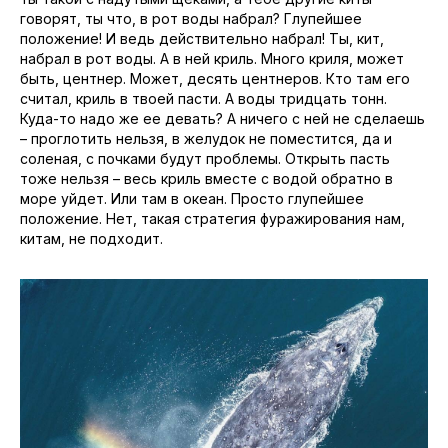
говорят, ты что, в рот воды набрал? Глупейшее
положение! И ведь действительно набрал! Ты, кит,
набрал в рот воды. А в ней криль. Много криля, может
быть, центнер. Может, десять центнеров. Кто там его
считал, криль в твоей пасти. А воды тридцать тонн.
Куда-то надо же ее девать? А ничего с ней не сделаешь
– проглотить нельзя, в желудок не поместится, да и
соленая, с почками будут проблемы. Открыть пасть
тоже нельзя – весь криль вместе с водой обратно в
море уйдет. Или там в океан. Просто глупейшее
положение. Нет, такая стратегия фуражирования нам,
китам, не подходит.