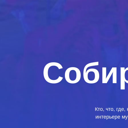
Собир
Кто, что, где
интерьере м