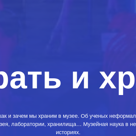
ать и х
, как и зачем мы храним в музее. Об ученых неформа
узея, лаборатории, хранилища… Музейная наука в н
историях.