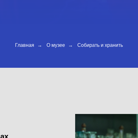
Главная
→
О музее
→
Собирать и хранить
цах