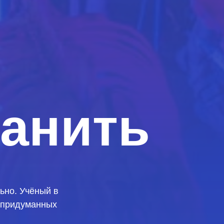
ранить
льно. Учёный в
епридуманных