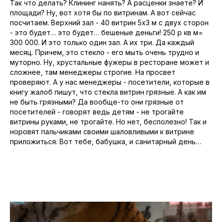
Так что делать? Клининг нанять? А расценки знаете? И
площади? Ну, вот хотя бы по витринам. А вот сейчас
посчитаем. Верхний зал - 40 витрин 5х3 м с двух сторон
- это будет… это будет… бешеные деньги! 250 р кв м=
300 000. И это только один зал. А их три. Да каждый
месяц. Причем, это стекло - его мыть очень трудно и
муторно. Ну, хрустальные фужеры в ресторане может и
сложнее, там менеджеры строгие. На просвет
проверяют. А у нас менеджеры - посетители, которые в
книгу жалоб пишут, что стекла витрин грязные. А как им
не быть грязными? Да вообще-то они грязные от
посетителей - говорят ведь детям - не трогайте
витрины руками, не трогайте. Но нет, бесполезно! Так и
норовят пальчиками своими шаловливыми к витрине
приложиться. Вот тебе, бабушка, и санитарный день…