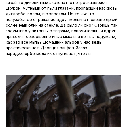
какой-то диковинный экспонат, с потрескавшейся
шкурой, мутными от пыли глазами, пропахший насквозь
дихлорбензолом, и с хвостом. Не то чье-то
полузабытое отражение вдруг мелькнет, словно яркий
солнечный блик на стекле. Да было ли оно? Стоишь так
задумчиво у витрины с тиграми, вспоминаешь, и вдруг…
приходят совершенно иные мысли: а вот вы подумали,
как это все мыть? Домашних эльфов у нас ведь
практически нет. Дефицит эльфов. Запах
парадихлорбензола их отпугивает, что ли..