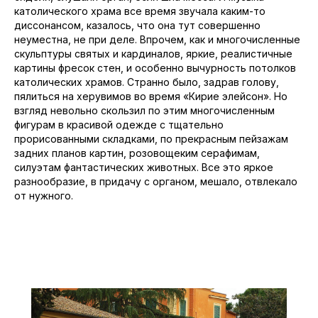
католического храма все время звучала каким-то
диссонансом, казалось, что она тут совершенно
неуместна, не при деле. Впрочем, как и многочисленные
скульптуры святых и кардиналов, яркие, реалистичные
картины фресок стен, и особенно вычурность потолков
католических храмов. Странно было, задрав голову,
пялиться на херувимов во время «Кирие элейсон». Но
взгляд невольно скользил по этим многочисленным
фигурам в красивой одежде с тщательно
прорисованными складками, по прекрасным пейзажам
задних планов картин, розовощеким серафимам,
силуэтам фантастических животных. Все это яркое
разнообразие, в придачу с органом, мешало, отвлекало
от нужного.