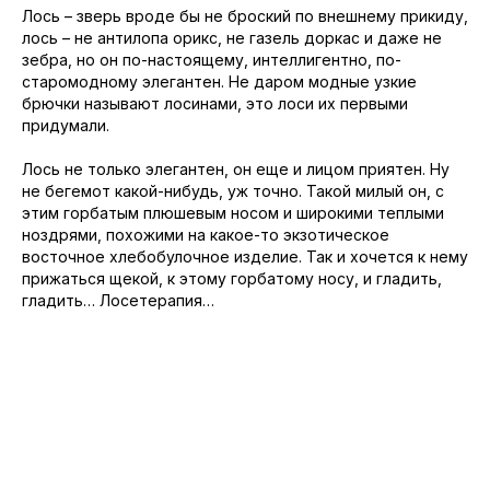
Лось – зверь вроде бы не броский по внешнему прикиду,
лось – не антилопа орикс, не газель доркас и даже не
зебра, но он по-настоящему, интеллигентно, по-
старомодному элегантен. Не даром модные узкие
брючки называют лосинами, это лоси их первыми
придумали.
Лось не только элегантен, он еще и лицом приятен. Ну
не бегемот какой-нибудь, уж точно. Такой милый он, с
этим горбатым плюшевым носом и широкими теплыми
ноздрями, похожими на какое-то экзотическое
восточное хлебобулочное изделие. Так и хочется к нему
прижаться щекой, к этому горбатому носу, и гладить,
гладить… Лосетерапия…