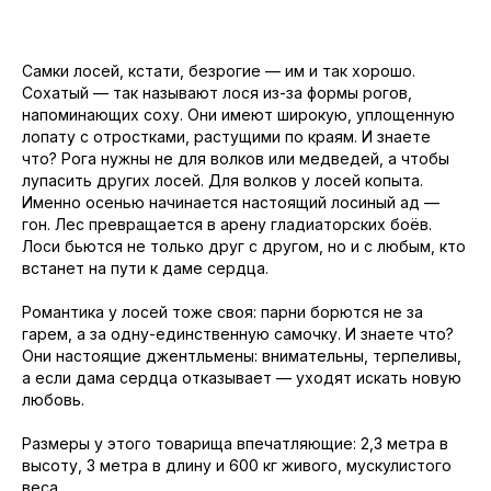
Самки лосей, кстати, безрогие — им и так хорошо.
Сохатый — так называют лося из-за формы рогов,
напоминающих соху. Они имеют широкую, уплощенную
лопату с отростками, растущими по краям. И знаете
что? Рога нужны не для волков или медведей, а чтобы
лупасить других лосей. Для волков у лосей копыта.
Именно осенью начинается настоящий лосиный ад —
гон. Лес превращается в арену гладиаторских боёв.
Лоси бьются не только друг с другом, но и с любым, кто
встанет на пути к даме сердца.
Романтика у лосей тоже своя: парни борются не за
гарем, а за одну-единственную самочку. И знаете что?
Они настоящие джентльмены: внимательны, терпеливы,
а если дама сердца отказывает — уходят искать новую
любовь.
Размеры у этого товарища впечатляющие: 2,3 метра в
высоту, 3 метра в длину и 600 кг живого, мускулистого
веса.