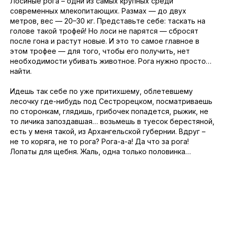
Лосиные рога – одни из самых крупных среди
современных млекопитающих. Размах — до двух
метров, вес — 20–30 кг. Представьте себе: таскать на
голове такой трофей! Но лоси не парятся — сбросят
после гона и растут новые. И это то самое главное в
этом трофее — для того, чтобы его получить, нет
необходимости убивать животное. Рога нужно просто…
найти.
Идешь так себе по уже притихшему, облетевшему
лесочку где-нибудь под Сестрорецком, посматриваешь
по сторонкам, глядишь, грибочек попадется, рыжик, не
то личика запоздавшая… возьмешь в туесок берестяной,
есть у меня такой, из Архангельской губернии. Вдруг –
не то коряга, не то рога? Рога-а-а! Да что за рога!
Лопаты для щебня. Жаль, одна только половинка…