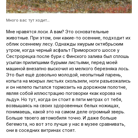
Много вас тут ходит...
Мне нравятся лоси. А вам? Это основательные
животные. При этом, они какие-то осенние, подходит их
облик осеннему лесу. Однажды хмурым октябрьским
утром, когда черный асфальт Приморского шоссе у
Сестрорецка после бури с Финского залива был сплошь
усыпан прилипшими бурыми листьями, перед моей
машиной внезапно выскочил из мелкого березняка лось.
Это был ещё довольно молодой, неопытный парень,
копыта на мокрых листьях скользили, ноги разьезжались
и он нелепо пытался тормозить на дорожном полотне,
являя собой иллюстрацию поговорки «как корова на
льду». Но тут, когда он стоит в пяти метрах от тебя,
возвышаясь на своих здоровенных белых ножищах,
понимаешь, какой это на самом деле огромный зверь.
Больше твоего автомобиля точно. И даже больше
бегемота, но вот это лучше у нас в музее сравнивать,
они в соседних витринах стоят.