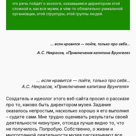
что речь пойдёт о зоологе, оказавшимся директором этой
сложной и, как все музеи, в чём-то обязательно уникальной
организации, этой структуры, этой группы людей.
… если нравится — пойте, только про себя…
А.С. Некрасов, «Приключения капитана Врунгеля»
…
если нравится — пойте, только про
себя…
А.С. Некрасов, «Приключения капитана Врунгеля»
Создатель и идеолог этого вэб-сайта просил о рассказе
про то, каково быть директором музея. Задание
оказалось непростым, насколько хорошо я его выполнил
– судите сами. Мне трудно оценивать результаты своей
деятельности «изнутри», отсюда лучше видно то, что
не получилось. Попробую. Собственно, о жизни и
многогранной деятельности музея рассказывают все