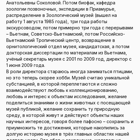
Анатольевны Соколовой. Потом биофак, кафедра
зоологии позвоночных, экспедиции в Приамурье,
распределение в Зоологический музей (вышел на
работу 1 августа 1985 года), три года работы
экскурсоводом, потом примерно три года с перерывами
– Вьетнам, Советско-Вьетнамский, потом Российско-
Вьетнамский Тропический центр, возвращение в
орнитологический отдел музея, кандидатская, а потом
докторская диссертации по материалам из Вьетнама,
учёный секретарь музея с 2001 по 2009 год, директор с
1 июня 2009 года.
В роли директора стараюсь иногда заниматься птицами,
но это теперь скорее хобби. Музей считаю уникальной
субстанцией, в которой переплетаются и сложно
взаимодействуют любовь к коллекционированию,
любовь и интерес к объектам исследования, желание
поделиться знаниями о жизни животных с посещающей
музей публикой, желание сохранить ту природную
среду, в которой живут и действуют объекты наших
научных интересов, говоря более пафосно – сохранить и
приумножить те достижения, которые накопились за
долгую историю музея в трёх главных областях нашей