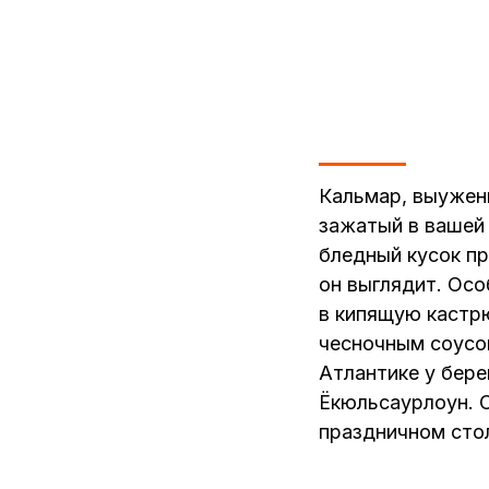
Кальмар, выужен
зажатый в вашей 
бледный кусок пр
он выглядит. Ос
в кипящую кастр
чесночным соусо
Атлантике у бере
Ёкюльсаурлоун. О
праздничном сто