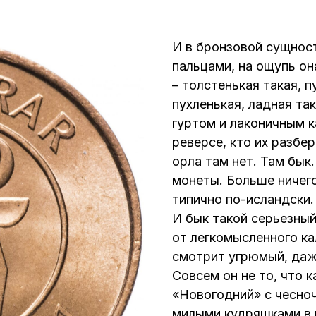
И в бронзовой сущност
пальцами, на ощупь он
– толстенькая такая, п
пухленькая, ладная та
гуртом и лаконичным к
реверсе, кто их разбер
орла там нет. Там бык.
монеты. Больше ничего
типично по-исландски.
И бык такой серьезный
от легкомысленного ка
смотрит угрюмый, даже
Совсем он не то, что 
«Новогодний» с чесноч
милыми кудряшками в в