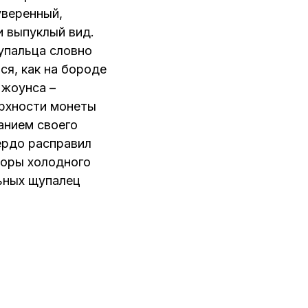
уверенный,
и выпуклый вид.
пальца словно
ся, как на бороде
жоунса –
ерхности монеты
анием своего
ердо расправил
торы холодного
льных щупалец