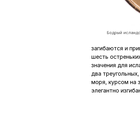
Бодрый исландс
загибаются и пр
шесть остреньких
значения для исл
два треугольных,
моря, курсом на 
элегантно изгиба