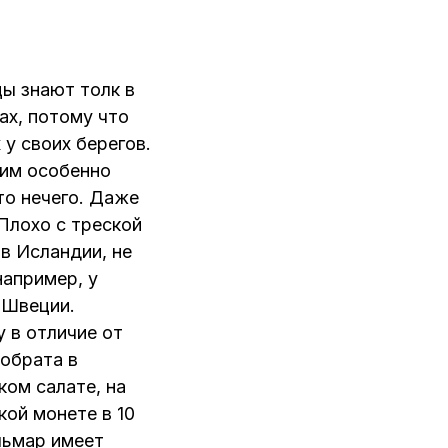
ы знают толк в
ах, потому что
 у своих берегов.
им особенно
то нечего. Даже
 Плохо с треской
ов Исландии, не
например, у
 Швеции.
 в отличие от
собрата в
ком салате, на
кой монете в 10
льмар имеет