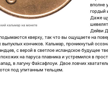
вполне 
гордый 
Даже щу
шевелят
кий кальмар на монете
Дейви Д
иподымаются кверху, так что вы ощущаете на пов
 выпуклых кончиков. Кальмар, проникнутый осозн
андцев, с верой в светлое исландское будущее тв
 похожих на паруса плавника и устремился в прос
запад, в лагуну Фа́хсафлоуи. Двое ловчих хватате
ются под упитанным тельцем.