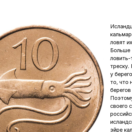
Исландц
кальмар
ловят их
Больше 
ловить-
треску.
у берег
то, что 
берегов
Поэтому
своего 
российс
исландс
эйре ка