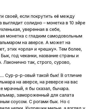
и своей, если покрутить её между
а выглядит солидно – монетка в 10 эйре
ухленькая, уверенная в себе,
кая монетка с гладким самодовольным
альмаром на аверсе. А может на
ет, этих «орла» и «решку». Тем более,
 Бык, год чеканки, название страны и
. Лаконично так, строго, сурово,
… Сур-р-р-овый такой бык! В отличие
льмара на аверсе, на реверсе на вас
 мрачный, я бы сказал, бычара.
кальмар, замороженный для салата
ным соусом. С рогами бык. Но с
иде челки. Кудряшки милые, а взгляд у