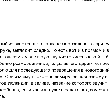
Главная
→
Скелеты в шкафу - блог
→
Живые деньги
ный из запотевшего на жаре морозильного ларя с
руке, выглядит бледно. То есть вот и в прямом и 
отоплазмы у вас в руке, ну чисто кисель какой-то
обенно размороженный, когда вы его держите, пр
юлю для последующего превращения в новогодний
м. Совсем ему плохо – кальмару, выловленному в
гов Исландии, в заливе, название которого звучит
собенно, если кальмар уже в салате под соусом 
ле.