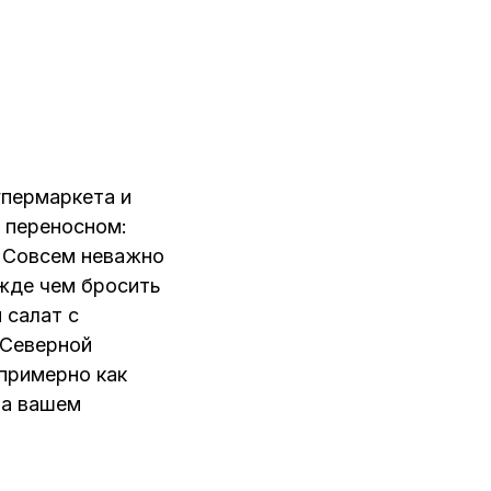
упермаркета и
в переносном:
! Совсем неважно
ежде чем бросить
 салат с
 Северной
 примерно как
на вашем