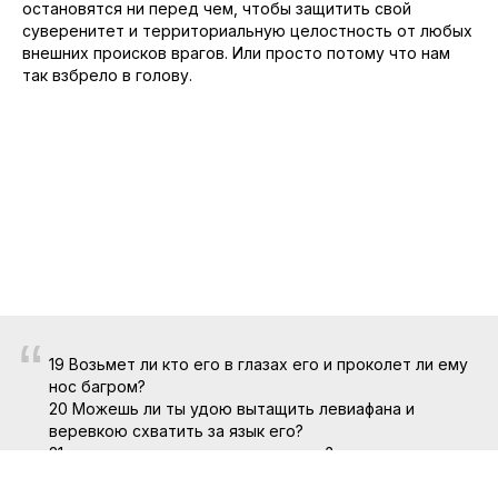
остановятся ни перед чем, чтобы защитить свой
суверенитет и территориальную целостность от любых
внешних происков врагов. Или просто потому что нам
так взбрело в голову.
“
19 Возьмет ли кто его в глазах его и проколет ли ему
нос багром?
20 Можешь ли ты удою вытащить левиафана и
веревкою схватить за язык его?
21 вденешь ли кольцо в ноздри его? проколешь ли
иглою челюсть его?
22 будет ли он много умолять тебя и будет ли