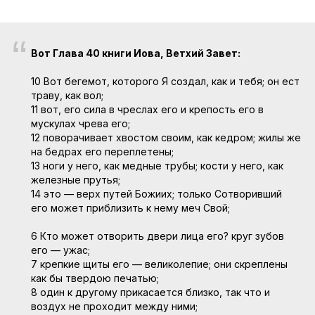
“
Вот Глава 40 книги Иова, Ветхий Завет:
10 Вот бегемот, которого Я создал, как и тебя; он ест
траву, как вол;
11 вот, его сила в чреслах его и крепость его в
мускулах чрева его;
12 поворачивает хвостом своим, как кедром; жилы же
на бедрах его переплетены;
13 ноги у него, как медные трубы; кости у него, как
железные прутья;
14 это — верх путей Божиих; только Сотворивший
его может приблизить к нему меч Свой;
6 Кто может отворить двери лица его? круг зубов
его — ужас;
7 крепкие щиты его — великолепие; они скреплены
как бы твердою печатью;
8 один к другому прикасается близко, так что и
воздух не проходит между ними;