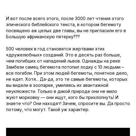
И вот после всего этого, после 3000 лет чтения этого
эпического библейского текста, в котором бегемоту
посвящено аж целых две главы, вы не пригласили его в
Большую африканскую пятерку???
500 человек в год становятся жертвами этих
«дружелюбных» созданий. Это в десять раз больше,
чем погибших от нападений львов. Однажды на реке
Замбези самец бегемота потопил лодку с 10 людьми –
все погибли. При этом людей бегемоты, понятное дело,
не едят. Хотя... Да-да, это те самые бегемоты, которых
вы видели в зоопарке, умиляясь их авантажной
неуклюжести. Только в дикой природе они не мило
жуют морковку — они ищут, кого бы прихлопнуть! И
знаете что? Они находят! Зачем, спросите вы. Да просто
потому, что могут. Такой уж характер.