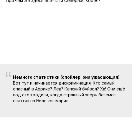
При чем же здесь все-таки Северная Корея?
“
Немного статистики (спойлер: она ужасающая)
Вот тут и начинается дискриминация. Кто самый
опасный в Африке? Лев? Капский буйвол? Ха! Они ещё
под стол ходили, когда страшный зверь бегемот
египтян на Ниле кошмарил.