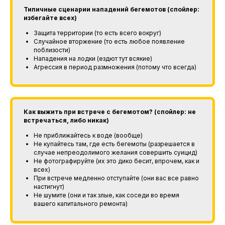
Типичные сценарии нападений бегемотов (спойлер:
избегайте всех)
Защита территории (то есть всего вокруг)
Случайное вторжение (то есть любое появление
поблизости)
Нападения на лодки (ездют тут всякие)
Агрессия в период размножения (потому что всегда)
Как выжить при встрече с бегемотом? (спойлер: не
встречаться, либо никак)
Не приближайтесь к воде (вообще)
Не купайтесь там, где есть бегемоты (разрешается в
случае непреодолимого желания совершить суицид)
Не фотографируйте (их это дико бесит, впрочем, как и
всех)
При встрече медленно отступайте (они вас все равно
настигнут)
Не шумите (они и так злые, как соседи во время
вашего капитального ремонта)