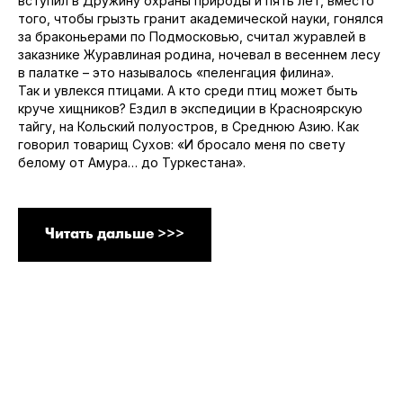
вступил в Дружину охраны природы и пять лет, вместо
того, чтобы грызть гранит академической науки, гонялся
за браконьерами по Подмосковью, считал журавлей в
заказнике Журавлиная родина, ночевал в весеннем лесу
в палатке – это называлось «пеленгация филина».
Так и увлекся птицами. А кто среди птиц может быть
круче хищников? Ездил в экспедиции в Красноярскую
тайгу, на Кольский полуостров, в Среднюю Азию. Как
говорил товарищ Сухов: «И бросало меня по свету
белому от Амура… до Туркестана».
Читать дальше >>>