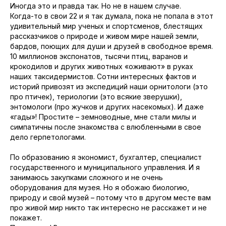
Иногда это и правда так. Но не в нашем случае.
Когда-то в свои 22 и я так думала, пока не попала в этот
удивительный мир ученых и спортсменов, блестящих
рассказчиков о природе и живом мире нашей земли,
бардов, поющих для души и друзей в свободное время.
10 миллионов экспонатов, тысячи птиц, варанов и
крокодилов и других животных «оживают» в руках
наших таксидермистов. Сотни интересных фактов и
историй привозят из экспедиций наши орнитологи (это
про птичек), териологии (это всякие зверушки),
энтомологи (про жучков и других насекомых). И даже
«гады»! Простите – земноводные, мне стали милы и
симпатичны после знакомства с влюбленными в свое
дело герпетологами.
По образованию я экономист, бухгалтер, специалист
государственного и муниципального управления. И я
занимаюсь закупками сложного и не очень
оборудования для музея. Но я обожаю биологию,
природу и свой музей – потому что в другом месте вам
про живой мир никто так интересно не расскажет и не
покажет.